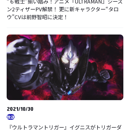
“６戦士”揃い踏み！アニメ『ULTRAMAN』シーズ
ン2ティザーPV解禁！ 更に新キャラクター“タロ
ウ”CVは前野智昭に決定！
2021/10/30
放送
『ウルトラマントリガー』イグニスがトリガーダ