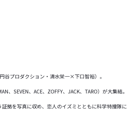
原作 円谷プロダクション・清水栄一×下口智裕）。
EVEN、ACE、ZOFFY、JACK、TARO）が大集結。
う証拠を写真に収め、恋人のイズミとともに科学特捜隊に