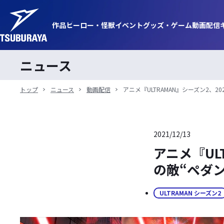
作品
ヒーロー・
怪獣
イベント
グッズ・
ゲーム
動画
配信
ニュース
トップ
ニュース
動画配信
アニメ『ULTRAMAN』シーズン2、
2021/12/13
アニメ『UL
の敵“ペダ
ULTRAMAN シーズン2