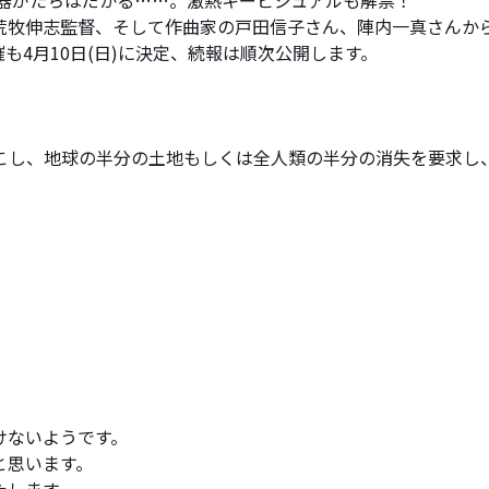
宙兵器がたちはだかる……。激熱キービジュアルも解禁！
荒牧伸志監督、そして作曲家の戸田信子さん、陣内一真さんか
も4月10日(日)に決定、続報は順次公開します。
こし、地球の半分の土地もしくは全人類の半分の消失を要求し
けないようです。
と思います。