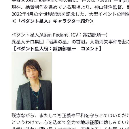
等身大のULTRAMANたちの前に、巨大な「あの」宇
現在、絶賛制作を進めている現場より、神山健治監督、
2022年4月の全世界配信を記念した、大型イベントの開催
＜「ペダント星人」キャラクター紹介＞
ペダント星人/Alien Pedant（CV：諏訪部順一）
異星人テロ集団「暗黒の星」の首魁。人類消失事件を起
【ペダント星人役：諏訪部順一 コメント】
残念ながら、またしても正義や平和を守らせてはいただ
というわけで、心を込めて全力で地球征服に勤しみたい