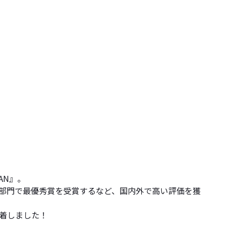
AN』。
番組アニメCG部門で最優秀賞を受賞するなど、国内外で高い評価を獲
到着しました！