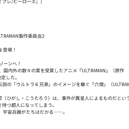
プレ/ヒーローズ」）
 ©ULTRAMAN製作委員会2
よ登場！
ゾーンへ！
記録、国内外の数々の賞を受賞したアニメ『ULTRAMAN』（
決定した。
ウルトラ６兄弟」のイメージを継ぐ「六傑」（ULTRAMAN、S
太郎（ひがし・こうたろう）は、事件が異星人によるものだとい
を持つ超人になってしまう。
の」宇宙兵器がたちはだかる……。