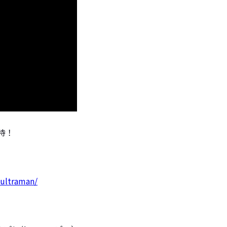
待！
-ultraman/