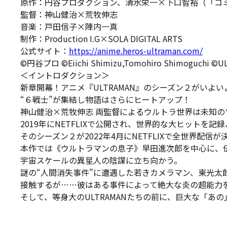
原作：円谷プロダクション、清水栄一×下口智裕（「コミ
監督：神山健治×荒牧伸志
音楽：戸田信子×陣内一真
制作：Production I.G×SOLA DIGITAL ARTS
公式サイト：
https://anime.heros-ultraman.com/
©円谷プロ ©Eiichi Shimizu,Tomohiro Shimoguchi
＜イントロダクション＞
新章開幕！アニメ『ULTRAMAN』のシーズン２がいよい
“６戦士”が集結し物語はさらにヒートアップ！
神山健治×荒牧伸志 両監督によるウルトラ世界は未知の
2019年にNETFLIXで公開され、世界的な大ヒットを
そのシーズン２が2022年4月にNETFLIXで全世界配信が
本作では《ウルトラマンの息子》早田進次郎を中心に、伝説の「
宇宙スケールの異星人の陰謀に立ち向かう。
謎の“人間消失事件”に遭遇した若きカメラマン、東光
接触するが……彼はある事件によって絶大な炎の超能力
そして、等身大のULTRAMANたちの前に、巨大な「あ