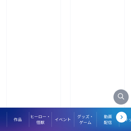
ヒーロー・
グッズ・
動画
作品
イベント
キ
怪獣
ゲーム
配信