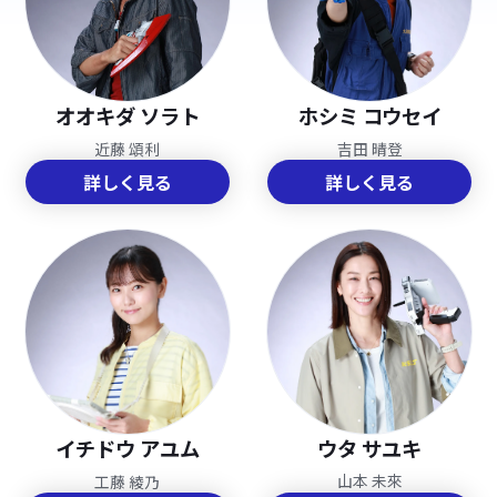
ホシミ コウセイ
オオキダ ソラト
吉田 晴登
近藤 頌利
詳しく見る
詳しく見る
ウタ サユキ
イチドウ アユム
山本 未來
工藤 綾乃