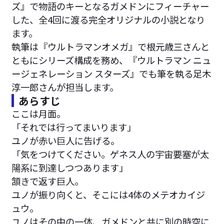
ズ』で物語のキーとなるガメドンにフィーチャー
した、全4回に渡る完全オリジナルの小説となり
ます。
執筆は『ウルトラマンオメガ』で根元歳三さんと
ともにシリーズ構成を務め、『ウルトラマン ニュ
ージェネレーション スターズ』でも筆を執る足木
淳一郎さんが担当します。
あらすじ
ここは月面。
「それでは行ってまいります」
ユノが赤い巨人に告げる。
「気をつけてください。ゲネス人の宇宙要塞が太
陽系に到達しつつあります」
頷きで返す巨人。
ユノが振り向くと、そこには4体のメテオカイジ
ュウ。
ユノはその中の一体、ガメドンと共に別の時空に