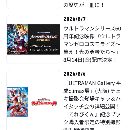
の歴史が一冊に！
2026/8/7
ウルトラマンシリーズ60
周年記念映像『ウルトラ
マンゼロコスモライズ～
集え！光の勇者たち～』
8月14日(金)配信決定！
2026/8/6
「ULTRAMAN Gallery 平
成climax展」(大阪) チェ
キ撮影会登場キャラ＆ハ
イタッチ会の詳細公開！
「てれびくん」記念ブッ
ク購入者限定の特別撮影
会も開催決定