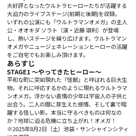
大好評となったウルトラヒーローたちが活躍する
大迫力のライブステージ(前期と後期)を収録。
いずれの公演にも『ウルトラマンオメガ』の主人
公・オオキダ ソラト（演・近藤 頌利）が登場
し、熱いステージを繰り広げます。ウルトラマン
オメガやニュージェネレーションヒーローの活躍
をご自宅でもお楽しみ頂けます。
あらすじ
STAGE1 ～やってきたヒーロー～
平和な町に突如現れた『怪獣』と呼ばれる巨大生
物。それに呼応するかのように現れるウルトラマ
ンオメガ。浮かない表情の少年は宇宙人の子供と
出会う。二人の間に芽生えた感情、そして裏で暗
躍する怪しい影。本当に守るべきものは何なの
か？地球に迫る危機に立ち上がれ！オメガ！
※2025年8月2日（土）池袋・サンシャインシティ