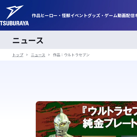
作品
ヒーロー・
怪獣
イベント
グッズ・
ゲーム
動画
配信
ニュース
トップ
ニュース
作品：ウルトラセブン