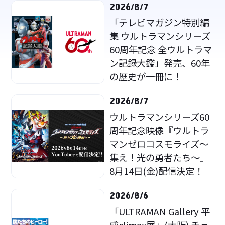
2026/8/7
「テレビマガジン特別編
集 ウルトラマンシリーズ
60周年記念 全ウルトラマ
ン記録大鑑」発売、60年
の歴史が一冊に！
2026/8/7
ウルトラマンシリーズ60
周年記念映像『ウルトラ
マンゼロコスモライズ～
集え！光の勇者たち～』
8月14日(金)配信決定！
2026/8/6
「ULTRAMAN Gallery 平
成climax展」(大阪) チェ