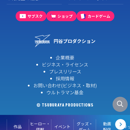
サブスク
ショップ
カードゲーム
円谷プロダクション
企業概要
ビジネス・ライセンス
プレスリリース
採用情報
お問い合わせ(ビジネス・取材)
ウルトラマン基金
© TSUBURAYA PRODUCTIONS
ヒーロー・
グッズ・
動画
作品
イベント
キ
怪獣
ゲーム
配信