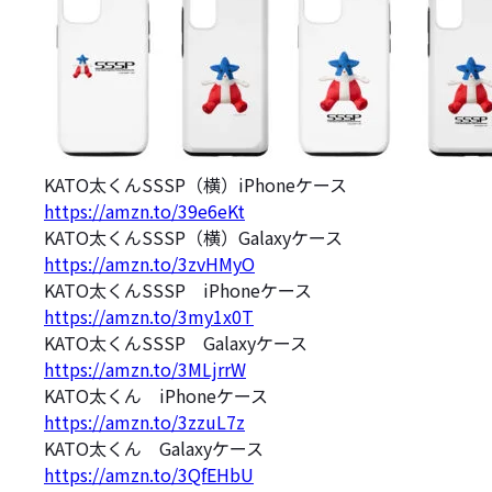
KATO太くんSSSP（横）iPhoneケース
https://amzn.to/39e6eKt
KATO太くんSSSP（横）Galaxyケース
https://amzn.to/3zvHMyO
KATO太くんSSSP iPhoneケース
https://amzn.to/3my1x0T
KATO太くんSSSP Galaxyケース
https://amzn.to/3MLjrrW
KATO太くん iPhoneケース
https://amzn.to/3zzuL7z
KATO太くん Galaxyケース
https://amzn.to/3QfEHbU