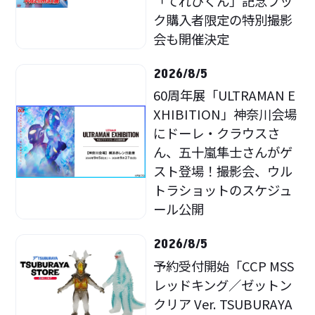
「てれびくん」記念ブッ
ク購入者限定の特別撮影
会も開催決定
2026/8/5
60周年展「ULTRAMAN E
XHIBITION」神奈川会場
にドーレ・クラウスさ
ん、五十嵐隼士さんがゲ
スト登場！撮影会、ウル
トラショットのスケジュ
ール公開
2026/8/5
予約受付開始「CCP MSS
レッドキング／ゼットン
クリア Ver. TSUBURAYA