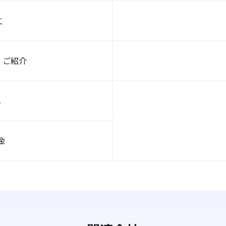
二
 ご紹介
へ
金