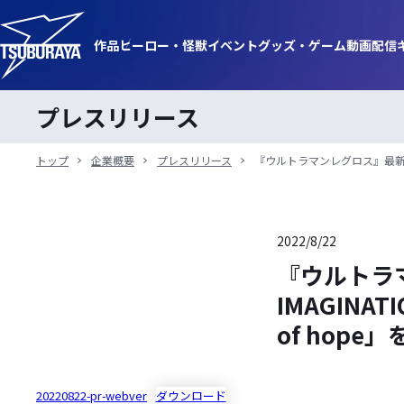
作品
ヒーロー・
怪獣
イベント
グッズ・
ゲーム
動画
配信
プレスリリース
トップ
企業概要
プレスリリース
『ウルトラマンレグロス』最新情報公
2022/8/22
『ウルトラマ
IMAGIN
of hope
20220822-pr-webver
ダウンロード