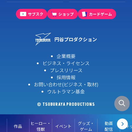
サブスク
ショップ
カードゲーム
円谷プロダクション
企業概要
ビジネス・ライセンス
プレスリリース
採用情報
お問い合わせ(ビジネス・取材)
ウルトラマン基金
© TSUBURAYA PRODUCTIONS
ヒーロー・
グッズ・
動画
作品
イベント
キ
怪獣
ゲーム
配信