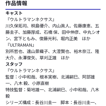
作品情報
キャスト
『ウルトラマンネクサス』
川久保拓司、桐島優介、内山眞人、佐藤康恵、五
藤圭子、加藤厚成、石橋 保、田中伸彦、中丸シオ
ン、宮下ともみ、俊藤光利、堀内正美 ほか
『ULTRAMAN』
別所哲也、遠山景織子、大澄賢也、裕木奈江、隆
大介、永澤俊矢、草刈正雄 ほか
スタッフ
『ウルトラマンネクサス』
監督：小中和哉、根本実樹、北浦嗣巳、阿部雄
一、八木 毅、小原直樹
特技監督：菊地雄一、北浦嗣巳、小中和哉、八木
毅
シリーズ構成：長谷川圭一 脚本：長谷川圭一、