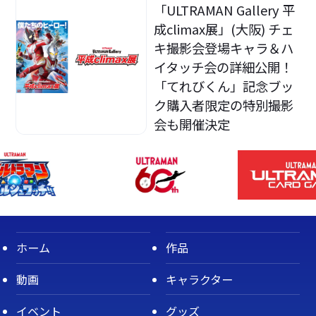
「ULTRAMAN Gallery 平
成climax展」(大阪) チェ
キ撮影会登場キャラ＆ハ
イタッチ会の詳細公開！
「てれびくん」記念ブッ
ク購入者限定の特別撮影
会も開催決定
ホーム
作品
動画
キャラクター
イベント
グッズ