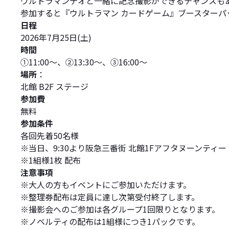
ウルトラマンテオと一緒に記念撮影ができるチャンスも
参加すると『ウルトラマン カードゲーム』ブースターパ
日程
2026年7月25日(土)
時間
①11:00～、②13:30～、③16:00～
場所
：
北館 B2F ステージ
参加費
無料
参加条件
各回先着50名様
※当日、9:30より阪急三番街 北館1Fアフタヌーンテ
※1組様1枚 配布
注意事項
※大人の方もイベントにご参加いただけます。
※整理券配布は定員に達し次第受付終了します。
※撮影会へのご参加は各グループ1回限りとなります。
※ノベルティの配布は1組様につき1パックです。