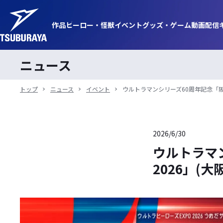
作品
ヒーロー・
怪獣
イベント
グッズ・
ゲーム
動画
配信
ニュース
トップ
ニュース
イベント
ウルトラマンシリーズ60周年記念「阪急三番
2026/6/30
ウルトラマン
2026」(大