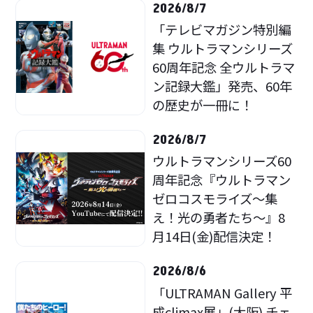
2026/8/7
「テレビマガジン特別編
集 ウルトラマンシリーズ
60周年記念 全ウルトラマ
ン記録大鑑」発売、60年
の歴史が一冊に！
2026/8/7
ウルトラマンシリーズ60
周年記念『ウルトラマン
ゼロコスモライズ～集
え！光の勇者たち～』8
月14日(金)配信決定！
2026/8/6
「ULTRAMAN Gallery 平
成climax展」(大阪) チェ