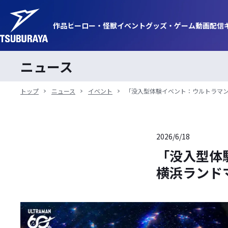
作品
ヒーロー・
怪獣
イベント
グッズ・
ゲーム
動画
配信
ニュース
トップ
ニュース
イベント
「没入型体験イベント：ウルトラマン 
2026/6/18
「没入型体
横浜ランドマ