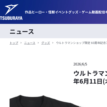
作品
ヒーロー・
怪獣
イベント
グッズ・
ゲーム
動画
配信
ニュース
トップ
ニュース
グッズ
ウルトラマンショップ限定 60周年記念ア
2026/6/5
ウルトラマン
年6月11日