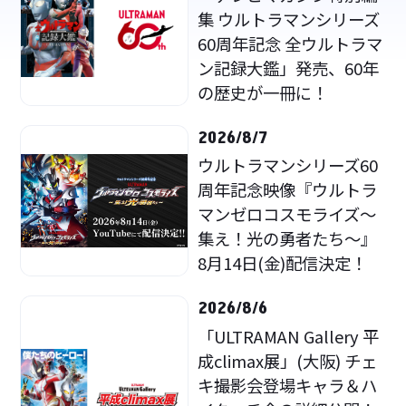
集 ウルトラマンシリーズ
60周年記念 全ウルトラマ
ン記録大鑑」発売、60年
の歴史が一冊に！
2026/8/7
ウルトラマンシリーズ60
周年記念映像『ウルトラ
マンゼロコスモライズ～
集え！光の勇者たち～』
8月14日(金)配信決定！
2026/8/6
「ULTRAMAN Gallery 平
成climax展」(大阪) チェ
キ撮影会登場キャラ＆ハ