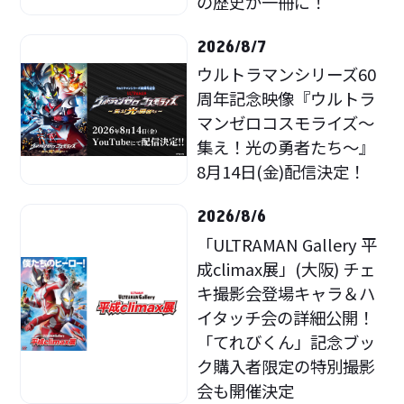
の歴史が一冊に！
2026/8/7
ウルトラマンシリーズ60
周年記念映像『ウルトラ
マンゼロコスモライズ～
集え！光の勇者たち～』
8月14日(金)配信決定！
2026/8/6
「ULTRAMAN Gallery 平
成climax展」(大阪) チェ
キ撮影会登場キャラ＆ハ
イタッチ会の詳細公開！
「てれびくん」記念ブッ
ク購入者限定の特別撮影
会も開催決定