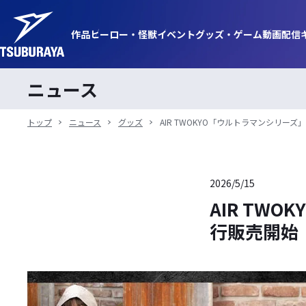
作品
ヒーロー・
怪獣
イベント
グッズ・
ゲーム
動画
配信
ニュース
トップ
ニュース
グッズ
AIR TWOKYO「ウルトラマンシリー
2026/5/15
AIR TW
行販売開始