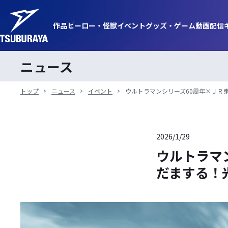
作品
ヒーロー・
怪獣
イベント
グッズ・
ゲーム
動画
配信
ニュース
トップ
ニュース
イベント
ウルトラマンシリーズ60周年×ＪＲ東海
2026/1/29
ウルトラマ
だまする！光