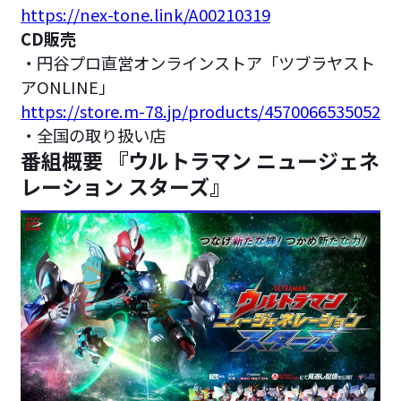
https://nex-tone.link/A00210319
CD販売
・円谷プロ直営オンラインストア「ツブラヤスト
アONLINE」
https://store.m-78.jp/products/4570066535052
・全国の取り扱い店
番組概要 『ウルトラマン ニュージェネ
レーション スターズ』