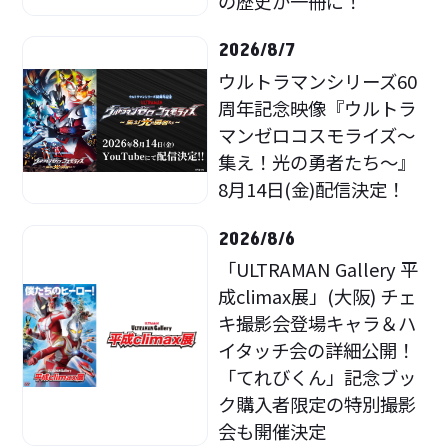
の歴史が一冊に！
2026/8/7
ウルトラマンシリーズ60
周年記念映像『ウルトラ
マンゼロコスモライズ～
集え！光の勇者たち～』
8月14日(金)配信決定！
2026/8/6
「ULTRAMAN Gallery 平
成climax展」(大阪) チェ
キ撮影会登場キャラ＆ハ
イタッチ会の詳細公開！
「てれびくん」記念ブッ
ク購入者限定の特別撮影
会も開催決定