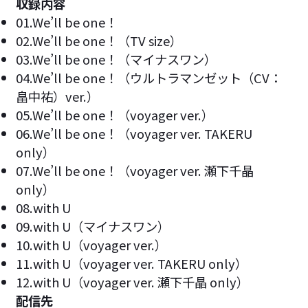
収録内容
01.We’ll be one！
02.We’ll be one！（TV size）
03.We’ll be one！（マイナスワン）
04.We’ll be one！（ウルトラマンゼット（CV：
畠中祐）ver.）
05.We’ll be one！（voyager ver.）
06.We’ll be one！（voyager ver. TAKERU
only）
07.We’ll be one！（voyager ver. 瀬下千晶
only）
08.with U
09.with U（マイナスワン）
10.with U（voyager ver.）
11.with U（voyager ver. TAKERU only）
12.with U（voyager ver. 瀬下千晶 only）
配信先