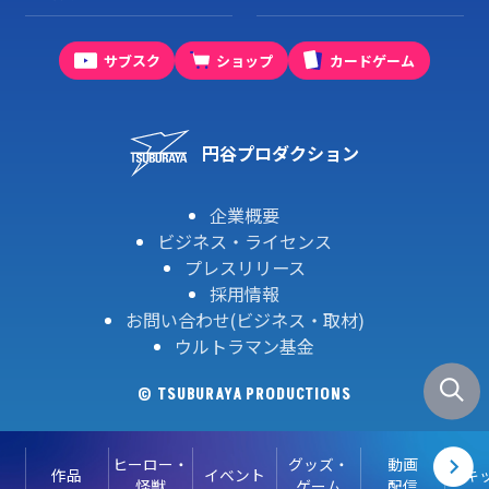
サブスク
ショップ
カードゲーム
円谷プロダクション
企業概要
ビジネス・ライセンス
プレスリリース
採用情報
お問い合わせ(ビジネス・取材)
ウルトラマン基金
© TSUBURAYA PRODUCTIONS
ヒーロー・
グッズ・
動画
作品
イベント
キ
怪獣
ゲーム
配信