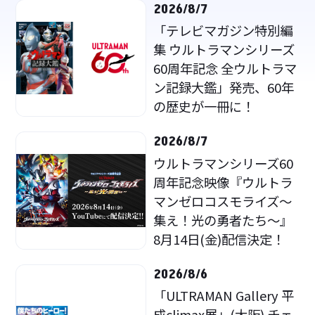
2026/8/7
「テレビマガジン特別編
集 ウルトラマンシリーズ
60周年記念 全ウルトラマ
ン記録大鑑」発売、60年
の歴史が一冊に！
2026/8/7
ウルトラマンシリーズ60
周年記念映像『ウルトラ
マンゼロコスモライズ～
集え！光の勇者たち～』
8月14日(金)配信決定！
2026/8/6
「ULTRAMAN Gallery 平
成climax展」(大阪) チェ