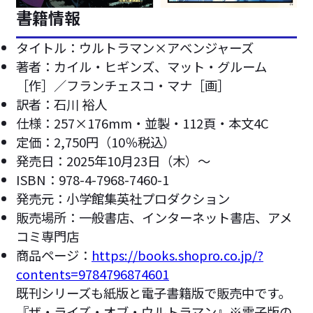
書籍情報
タイトル：ウルトラマン×アベンジャーズ
著者：カイル‧ヒギンズ、マット‧グルーム
［作］／フランチェスコ‧マナ［画］
訳者：石川 裕人
仕様：257×176mm‧並製‧112頁・本文4C
定価：2,750円（10％税込）
発売⽇：2025年10月23日（木）～
ISBN：978-4-7968-7460-1
発売元：小学館集英社プロダクション
販売場所：一般書店、インターネット書店、アメ
コミ専門店
商品ページ：
https://books.shopro.co.jp/?
contents=9784796874601
既刊シリーズも紙版と電子書籍版で販売中です。
『ザ・ライズ・オブ・ウルトラマン』※電子版の