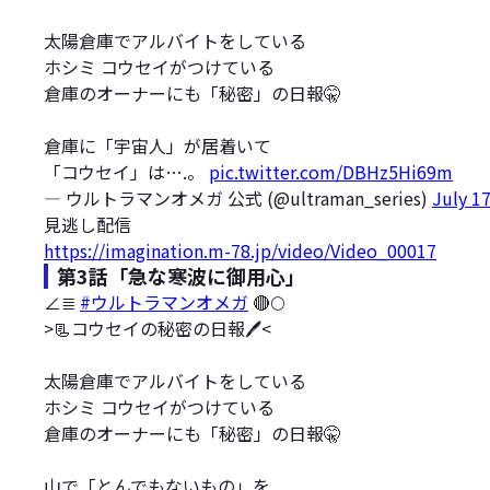
太陽倉庫でアルバイトをしている
ホシミ コウセイがつけている
倉庫のオーナーにも「秘密」の日報🤫
倉庫に「宇宙人」が居着いて
「コウセイ」は….。
pic.twitter.com/DBHz5Hi69m
— ウルトラマンオメガ 公式 (@ultraman_series)
July 1
見逃し配信
https://imagination.m-78.jp/video/Video_00017
第3話「急な寒波に御用心」
∠≣
#ウルトラマンオメガ
🔴🌕
>📃コウセイの秘密の日報🖊️<
太陽倉庫でアルバイトをしている
ホシミ コウセイがつけている
倉庫のオーナーにも「秘密」の日報🤫
山で「とんでもないもの」を