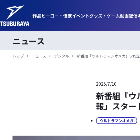
作品
ヒーロー・
怪獣
イベント
グッズ・
ゲーム
動画
配信
ニュース
トップ
ニュース
デジタル
新番組『ウルトラマンオメガ』SNS
2025/7/10
新番組『ウ
報」スター
ウルトラマンオメガ