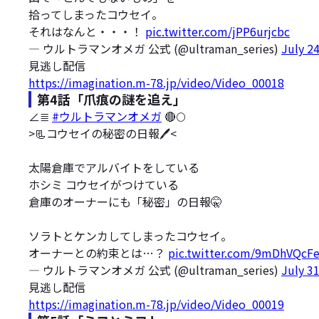
拾ってしまったコウセイ。
それはなんと・・・！
pic.twitter.com/jPP6urjcbc
— ウルトラマンオメガ 公式 (@ultraman_series)
July 2
見逃し配信
https://imagination.m-78.jp/video/Video_00018
第4話「爪痕の謎を追え」
∠≣
#ウルトラマンオメガ
🔴🌕
>📃コウセイの秘密の日報🖊️<
太陽倉庫でアルバイトをしている
ホシミ コウセイがつけている
倉庫のオーナーにも「秘密」の日報🤫
ソラトとケンカしてしまったコウセイ。
オーナーとの約束とは…？
pic.twitter.com/9mDhVQcF
— ウルトラマンオメガ 公式 (@ultraman_series)
July 3
見逃し配信
https://imagination.m-78.jp/video/Video_00019