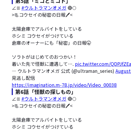
第5話「ミコとミコト」
∠≣
#ウルトラマンオメガ
🔴🌕
>📃コウセイの秘密の日報🖊️<
太陽倉庫でアルバイトをしている
ホシミ コウセイがつけている
倉庫のオーナーにも「秘密」の日報🤫
ソラトがはじめてのおつかい！
着いた先で怪獣に遭遇して….
pic.twitter.com/QDPJfZEa
— ウルトラマンオメガ 公式 (@ultraman_series)
August
見逃し配信
https://imagination.m-78.jp/video/Video_00038
第6話「怪獣の探しもの」
∠≣
#ウルトラマンオメガ
🔴🌕
>📃コウセイの秘密の日報🖊️<
太陽倉庫でアルバイトをしている
ホシミ コウセイがつけている