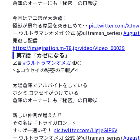
倉庫のオーナーにも「秘密」の日報🤫
今回はアユ姉が大活躍！
怪獣が暴れる原因を突き止めて…
pic.twitter.com/XJn
— ウルトラマンオメガ 公式 (@ultraman_series)
August
見逃し配信
https://imagination.m-78.jp/video/Video_00039
第7話「カゼになる」
∠≣
#ウルトラマンオメガ
🔴🌕
>📃コウセイの秘密の日報🖊️<
太陽倉庫でアルバイトをしている
ホシミ コウセイがつけている
倉庫のオーナーにも「秘密」の日報🤫
新しい仲間が増えた⁉
その名は「トライガロン」⚡
すっげー速いぞ！
pic.twitter.com/LlgjeGiP6V
— ウルトラマンオメガ 公式 (@ultraman_series)
August