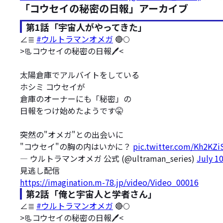
「コウセイの秘密の日報」アーカイブ
第1話「宇宙人がやってきた」
∠≣
#ウルトラマンオメガ
🔴🌕
>📃コウセイの秘密の日報🖊️<
太陽倉庫でアルバイトをしている
ホシミ コウセイが
倉庫のオーナーにも「秘密」の
日報をつけ始めたようです🤫
突然の"オメガ"との出会いに
"コウセイ"の胸の内はいかに？
pic.twitter.com/Kh2KZ
— ウルトラマンオメガ 公式 (@ultraman_series)
July 1
見逃し配信
https://imagination.m-78.jp/video/Video_00016
第2話「俺と宇宙人と学者さん」
∠≣
#ウルトラマンオメガ
🔴🌕
>📃コウセイの秘密の日報🖊️<