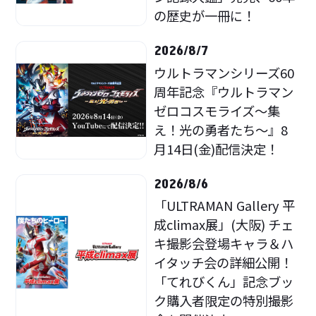
の歴史が一冊に！
2026/8/7
ウルトラマンシリーズ60
周年記念『ウルトラマン
ゼロコスモライズ～集
え！光の勇者たち～』8
月14日(金)配信決定！
2026/8/6
「ULTRAMAN Gallery 平
成climax展」(大阪) チェ
キ撮影会登場キャラ＆ハ
イタッチ会の詳細公開！
「てれびくん」記念ブッ
ク購入者限定の特別撮影