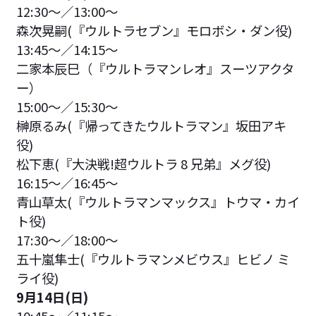
12:30〜／13:00～
森次晃嗣(『ウルトラセブン』モロボシ・ダン役)
13:45〜／14:15～
二家本辰巳（『ウルトラマンレオ』スーツアクタ
ー）
15:00〜／15:30～
榊原るみ(『帰ってきたウルトラマン』坂田アキ
役)
松下恵(『大決戦!超ウルトラ 8 兄弟』メグ役)
16:15〜／16:45～
青山草太(『ウルトラマンマックス』トウマ・カイ
ト役)
17:30〜／18:00～
五十嵐隼士(『ウルトラマンメビウス』ヒビノ ミ
ライ役)
9月14日(日)
10:45〜／11:15～