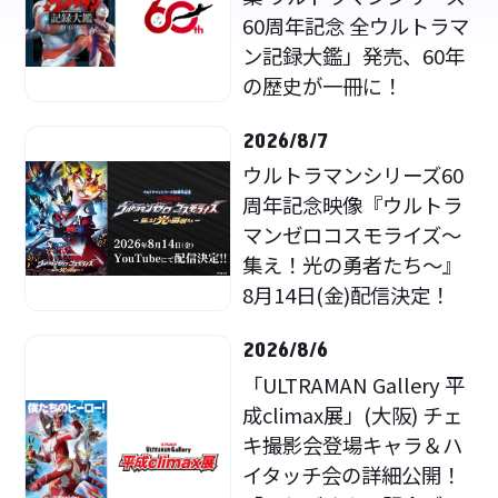
60周年記念 全ウルトラマ
ン記録大鑑」発売、60年
の歴史が一冊に！
2026/8/7
ウルトラマンシリーズ60
周年記念映像『ウルトラ
マンゼロコスモライズ～
集え！光の勇者たち～』
8月14日(金)配信決定！
2026/8/6
「ULTRAMAN Gallery 平
成climax展」(大阪) チェ
キ撮影会登場キャラ＆ハ
イタッチ会の詳細公開！