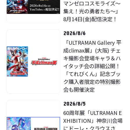
マンゼロコスモライズ～
集え！光の勇者たち～』
8月14日(金)配信決定！
2026/8/6
「ULTRAMAN Gallery 平
成climax展」(大阪) チェ
キ撮影会登場キャラ＆ハ
イタッチ会の詳細公開！
「てれびくん」記念ブッ
ク購入者限定の特別撮影
会も開催決定
2026/8/5
60周年展「ULTRAMAN E
XHIBITION」神奈川会場
にドーレ・クラウスさ