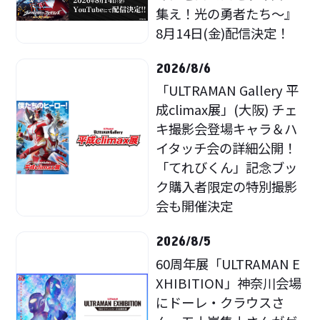
集え！光の勇者たち～』
8月14日(金)配信決定！
2026/8/6
「ULTRAMAN Gallery 平
成climax展」(大阪) チェ
キ撮影会登場キャラ＆ハ
イタッチ会の詳細公開！
「てれびくん」記念ブッ
ク購入者限定の特別撮影
会も開催決定
2026/8/5
60周年展「ULTRAMAN E
XHIBITION」神奈川会場
にドーレ・クラウスさ