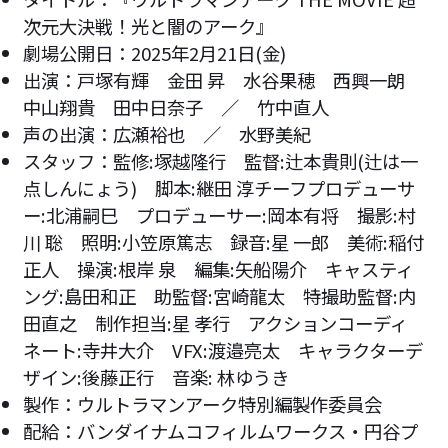
次元大決戦！光と闇のアーク』
劇場公開日：2025年2月21日(金)
出演：戸塚有輝 金田 昇 水谷果穂 西興一朗
中山翔貴 田中日奈子 ／ 竹中直人
声の出演：広瀬裕也 ／ 水野美紀
スタッフ：監修:塚越隆行 監督:辻本貴則(辻は一
点しんにょう) 脚本:継田 淳チーフプロデューサ
ー:北浦嗣巳 プロデューサー:岡本有将 撮影:村
川 聡 照明:小笠原篤志 録音:星 一郎 美術:稲付
正人 操演:根岸 泉 編集:矢船陽介 キャスティ
ング:島田和正 助監督:宮崎龍太 特撮助監督:内
田直之 制作担当:星 孝行 アクションコーディ
ネート:寺井大介 VFX:渡邉亮太 キャラクターデ
ザイン:後藤正行 音楽: 林ゆうき
製作：ウルトラマンアーク特別編製作委員会
配給：バンダイナムコフィルムワークス・円谷プ