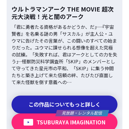
ウルトラマンアーク THE MOVIE 超次
元大決戦！光と闇のアーク
「君に勇者たる資格があるかどうか、だ――」 『宇宙
賢者』を名乗る謎の男「サスカル」が主人公・ユ
ウマに告げたその言葉が、この闘いのすべての始ま
りだった。ユウマに課せられる想像を超えた究極
の試練。「失敗すれば、君はアークとしての力を失
う――」 怪獣防災科学調査所「SKIP」のメンバーとし
て守ってきた星元市の平和、「SKIP」に集う仲間
たちと築き上げて来た信頼の絆、たびたび直面し
て来た怪獣を倒す意義への…
この作品についてもっと詳しく
見放題・レンタル配信
TSUBURAYA IMAGINATION