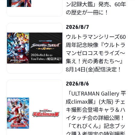
ン記録大鑑」発売、60年
の歴史が一冊に！
2026/8/7
ウルトラマンシリーズ60
周年記念映像『ウルトラ
マンゼロコスモライズ～
集え！光の勇者たち～』
8月14日(金)配信決定！
2026/8/6
「ULTRAMAN Gallery 平
成climax展」(大阪) チェ
キ撮影会登場キャラ＆ハ
イタッチ会の詳細公開！
「てれびくん」記念ブッ
ク購入者限定の特別撮影