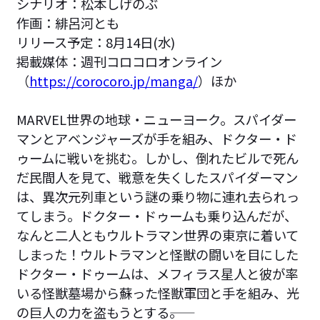
シナリオ：松本しげのぶ
作画：緋呂河とも
リリース予定：8月14日(水)
掲載媒体：週刊コロコロオンライン
（
https://corocoro.jp/manga/
）ほか
MARVEL世界の地球・ニューヨーク。スパイダー
マンとアベンジャーズが手を組み、ドクター・ド
ゥームに戦いを挑む。しかし、倒れたビルで死ん
だ民間人を見て、戦意を失くしたスパイダーマン
は、異次元列車という謎の乗り物に連れ去られっ
てしまう。ドクター・ドゥームも乗り込んだが、
なんと二人ともウルトラマン世界の東京に着いて
しまった！ウルトラマンと怪獣の闘いを目にした
ドクター・ドゥームは、メフィラス星人と彼が率
いる怪獣墓場から蘇った怪獣軍団と手を組み、光
の巨人の力を盗もうとする――。