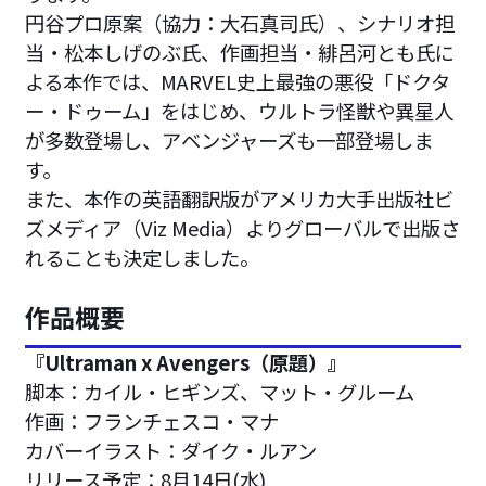
円谷プロ原案（協力：大石真司氏）、シナリオ担
当・松本しげのぶ氏、作画担当・緋呂河とも氏に
よる本作では、MARVEL史上最強の悪役「ドクタ
ー・ドゥーム」をはじめ、ウルトラ怪獣や異星人
が多数登場し、アベンジャーズも一部登場しま
す。
また、本作の英語翻訳版がアメリカ大手出版社ビ
ズメディア（Viz Media）よりグローバルで出版さ
れることも決定しました。
作品概要
『Ultraman x Avengers（原題）』
脚本：カイル・ヒギンズ、マット・グルーム
作画：フランチェスコ・マナ
カバーイラスト：ダイク・ルアン
リリース予定：8月14日(水)