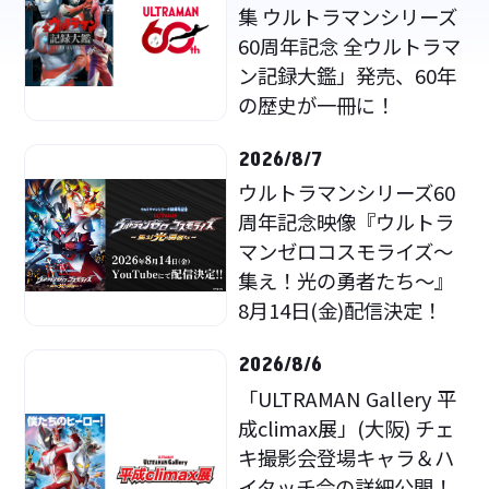
集 ウルトラマンシリーズ
60周年記念 全ウルトラマ
ン記録大鑑」発売、60年
の歴史が一冊に！
2026/8/7
ウルトラマンシリーズ60
周年記念映像『ウルトラ
マンゼロコスモライズ～
集え！光の勇者たち～』
8月14日(金)配信決定！
2026/8/6
「ULTRAMAN Gallery 平
成climax展」(大阪) チェ
キ撮影会登場キャラ＆ハ
イタッチ会の詳細公開！