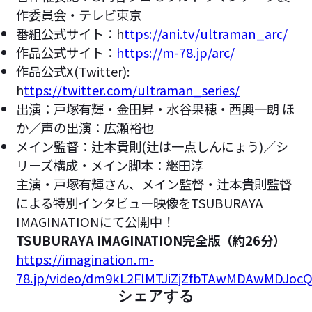
作委員会・テレビ東京
番組公式サイト：h
ttps://ani.tv/ultraman_arc/
作品公式サイト：
https://m-78.jp/arc/
作品公式X(Twitter):
h
ttps://twitter.com/ultraman_series/
出演：戸塚有輝・金田昇・水谷果穂・西興一朗 ほ
か／声の出演：広瀬裕也
メイン監督：辻本貴則(辻は一点しんにょう)／シ
リーズ構成・メイン脚本：継田淳
主演・戸塚有輝さん、メイン監督・辻本貴則監督
による特別インタビュー映像をTSUBURAYA
IMAGINATIONにて公開中！
TSUBURAYA IMAGINATION完全版（約26分）
https://imagination.m-
78.jp/video/dm9kL2FlMTJiZjZfbTAwMDAwMDJo
シェアする