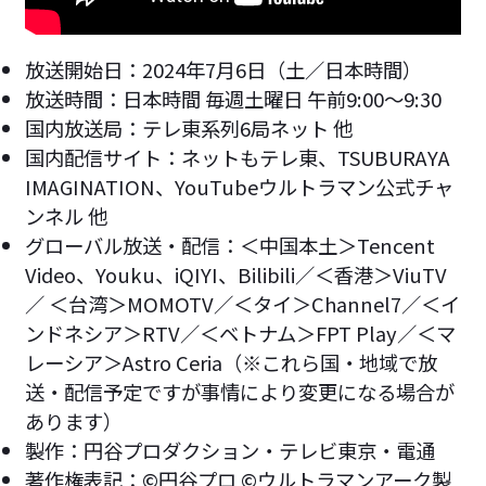
放送開始日：2024年7月6日（土／日本時間）
放送時間：日本時間 毎週土曜日 午前9:00～9:30
国内放送局：テレ東系列6局ネット 他
国内配信サイト：ネットもテレ東、TSUBURAYA
IMAGINATION、YouTubeウルトラマン公式チャ
ンネル 他
グローバル放送・配信：＜中国本土＞Tencent
Video、Youku、iQIYI、Bilibili／＜香港＞ViuTV
／ ＜台湾＞MOMOTV／＜タイ＞Channel7／＜イ
ンドネシア＞RTV／＜ベトナム＞FPT Play／＜マ
レーシア＞Astro Ceria（※これら国・地域で放
送・配信予定ですが事情により変更になる場合が
あります）
製作：円谷プロダクション・テレビ東京・電通
著作権表記：©円谷プロ ©ウルトラマンアーク製