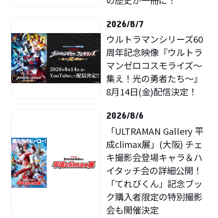
2026/8/7
ウルトラマンシリーズ60
周年記念映像『ウルトラ
マンゼロコスモライズ～
集え！光の勇者たち～』
8月14日(金)配信決定！
2026/8/6
「ULTRAMAN Gallery 平
成climax展」(大阪) チェ
キ撮影会登場キャラ＆ハ
イタッチ会の詳細公開！
「てれびくん」記念ブッ
ク購入者限定の特別撮影
会も開催決定