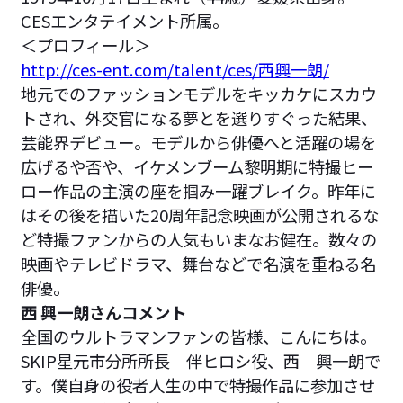
CESエンタテイメント所属。
＜プロフィール＞
http://ces-ent.com/talent/ces/西興一朗/
地元でのファッションモデルをキッカケにスカウ
トされ、外交官になる夢とを選りすぐった結果、
芸能界デビュー。モデルから俳優へと活躍の場を
広げるや否や、イケメンブーム黎明期に特撮ヒー
ロー作品の主演の座を掴み一躍ブレイク。昨年に
はその後を描いた20周年記念映画が公開されるな
ど特撮ファンからの人気もいまなお健在。数々の
映画やテレビドラマ、舞台などで名演を重ねる名
俳優。
西 興一朗さんコメント
全国のウルトラマンファンの皆様、こんにちは。
SKIP星元市分所所長 伴ヒロシ役、西 興一朗で
す。僕自身の役者人生の中で特撮作品に参加させ