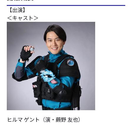
【出演】
＜キャスト＞
ヒルマ ゲント（演・蕨野 友也）