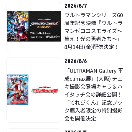
2026/8/7
ウルトラマンシリーズ60
周年記念映像『ウルトラ
マンゼロコスモライズ～
集え！光の勇者たち～』
8月14日(金)配信決定！
2026/8/6
「ULTRAMAN Gallery 平
成climax展」(大阪) チェ
キ撮影会登場キャラ＆ハ
イタッチ会の詳細公開！
「てれびくん」記念ブッ
ク購入者限定の特別撮影
会も開催決定