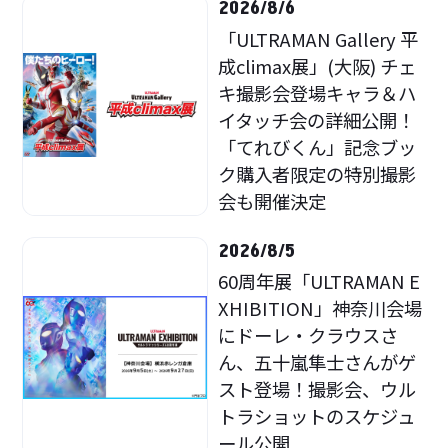
2026/8/6
「ULTRAMAN Gallery 平
成climax展」(大阪) チェ
キ撮影会登場キャラ＆ハ
イタッチ会の詳細公開！
「てれびくん」記念ブッ
ク購入者限定の特別撮影
会も開催決定
2026/8/5
60周年展「ULTRAMAN E
XHIBITION」神奈川会場
にドーレ・クラウスさ
ん、五十嵐隼士さんがゲ
スト登場！撮影会、ウル
トラショットのスケジュ
ール公開