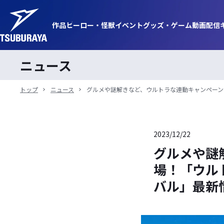
作品
ヒーロー・
怪獣
イベント
グッズ・
ゲーム
動画
配信
ニュース
トップ
ニュース
グルメや謎解きなど、ウルトラな連動キャンペーンが
2023/12/22
グルメや謎
場！「ウルト
バル」最新