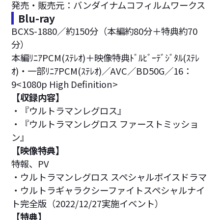
発売・販売元：バンダイナムコフィルムワークス
Blu-ray
BCXS-1880／約150分（本編約80分＋特典約70
分）
本編ﾘﾆｱPCM(ｽﾃﾚｵ)＋映像特典ﾄﾞﾙﾋﾞｰﾃﾞｼﾞﾀﾙ(ｽﾃﾚ
ｵ)・一部ﾘﾆｱPCM(ｽﾃﾚｵ)／AVC／BD50G／16：
9<1080p High Definition>
【収録内容】
・『ウルトラマンレグロス』
・『ウルトラマンレグロス ファーストミッショ
ン』
【映像特典】
特報、PV
・ウルトラマンレグロス スペシャルボイスドラマ
・ウルトラギャラクシーファイトスペシャルナイ
ト完全版（2022/12/27実施イベント）
【特典】