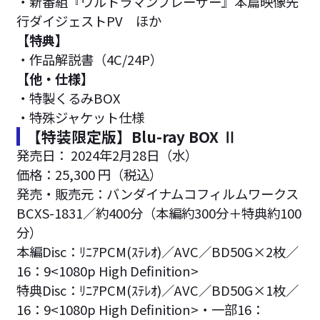
・新番組『ウルトラマンブレーザー』本篇映像先
行ダイジェストPV ほか
【特典】
・作品解説書（4C/24P）
【他・仕様】
・特製くるみBOX
・特殊ジャケット仕様
【特装限定版】Blu-ray BOX Ⅱ
発売日： 2024年2月28日（水）
価格：25,300 円（税込）
発売・販売元：バンダイナムコフィルムワークス
BCXS-1831／約400分（本編約300分＋特典約100
分）
本編Disc：ﾘﾆｱPCM(ｽﾃﾚｵ)／AVC／BD50G×2枚／
16：9<1080p High Definition>
特典Disc：ﾘﾆｱPCM(ｽﾃﾚｵ)／AVC／BD50G×1枚／
16：9<1080p High Definition>・一部16：