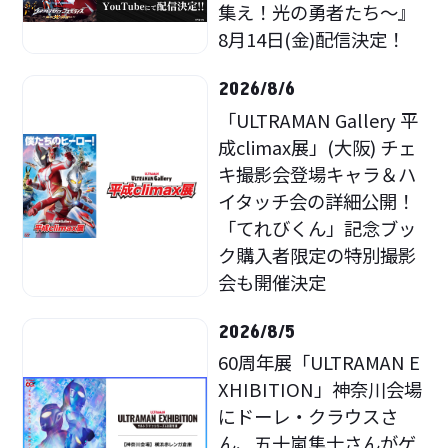
集え！光の勇者たち～』
8月14日(金)配信決定！
2026/8/6
「ULTRAMAN Gallery 平
成climax展」(大阪) チェ
キ撮影会登場キャラ＆ハ
イタッチ会の詳細公開！
「てれびくん」記念ブッ
ク購入者限定の特別撮影
会も開催決定
2026/8/5
60周年展「ULTRAMAN E
XHIBITION」神奈川会場
にドーレ・クラウスさ
ん、五十嵐隼士さんがゲ