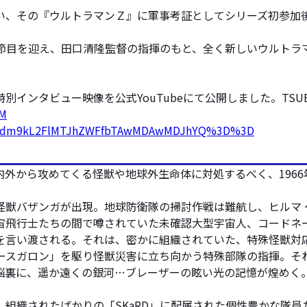
い、その『ウルトラマンＺ』に軍事考証としてシリーズ初参加
の節目を迎え、田口清隆監督の指揮のもと、全く新しいウルトラ
タビュー映像を公式YouTubeにて公開しました。TSUBURA
XM
video/dm9kL2FlMTJhZWFfbTAwMDAwMDJhYQ%3D%3D
攻めてくる怪獣や地球外生命体に対処するべく、1966年に地球防衛隊
怪獣バザンガが出現。地球防衛隊の掃討作戦は難航し、ヒルマ 
宙飛行士たちの間で噂されていた未確認大型宇宙人、コードネ
れる。それは、密かに組織されていた、特殊怪獣対応分遣隊「SKaRD(
カ「アースガロン」を駆り怪獣災害に立ち向かう特殊部隊の指揮
脳裏に、遥か遠くの銀河…ブレーザーの眩い光の記憶が煌めく
組織されたばかりの「SKaRD」に配属された個性豊かな隊