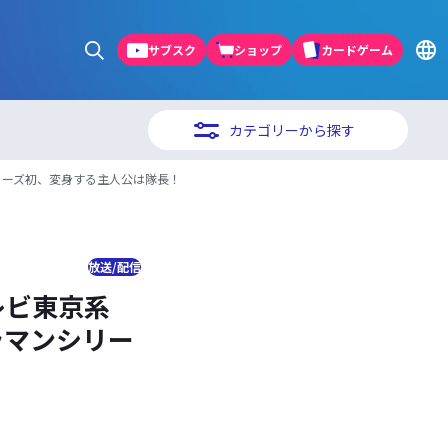
サブスク
ショップ
カードゲーム
カテゴリーから探す
シリーズ初、変身する主人公は隊長！
放送/配信
レビ東京系
ラマンシリー