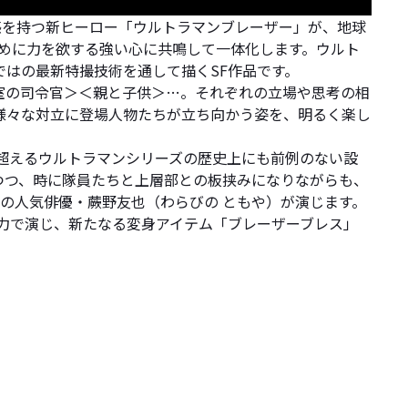
感を持つ新ヒーロー「ウルトラマンブレーザー」が、地球
ために力を欲する強い心に共鳴して一体化します。ウルト
はの最新特撮技術を通して描くSF作品です。
室の司令官＞＜親と子供＞…。それぞれの立場や思考の相
様々な対立に登場人物たちが立ち向かう姿を、明るく楽し
超えるウルトラマンシリーズの歴史上にも前例のない設
つつ、時に隊員たちと上層部との板挟みになりながらも、
みの人気俳優・蕨野友也（わらびの ともや）が演じます。
力で演じ、新たなる変身アイテム「ブレーザーブレス」