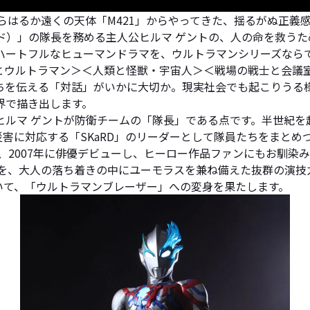
らはるか遠くの天体「M421」からやってきた、揺るがぬ正義
ード）」の隊長を務める主人公ヒルマ ゲントの、人の命を救う
ハートフルなヒューマンドラマを、ウルトラマンシリーズならで
とウルトラマン＞＜人類と怪獣・宇宙人＞＜戦場の戦士と会議
ちを伝える「対話」がいかに大切か。現実社会でも起こりうる
界で描き出します。
ヒルマ ゲントが防衛チームの「隊長」である点です。半世紀を
害に対応する「SKaRD」のリーダーとして隊員たちをまとめ
、2007年に俳優デビューし、ヒーロー作品ファンにもお馴染
公を、大人の落ち着きの中にユーモラスを兼ね備えた抜群の演技
いて、「ウルトラマンブレーザー」への変身を果たします。