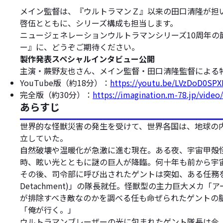
メイン監督は、『ウルトラマンＺ』以来の田口清隆が担
啓伍とともに、シリーズ構成も担当します。
ニュージェネレーションウルトラマンシリーズ10周年
ー』に、どうぞご期待ください。
製作発表スペシャルインタビュー公開
主演・蕨野友也さん、メイン監督・田口清隆監督による特別イン
YouTube版（約18分）：
https://youtu.be/LVzDoD0SP
完全版（約30分）：
https://imagination.m-78.jp/
あらすじ
世界的な怪獣災害の発生を受けて、世界各国は、地球の内外から
立していた。
自然破壊や温暖化が急激に進む現在。ある夜、宇宙甲殻
時、眩い光とともに謎の巨人が降臨。何十年も前から宇
その後、司令部に呼び出されたゲントは突如、ある任務を言い渡さ
Detachment)」の隊長就任。怪獣型の主力巨大メ
が排除すべき敵なのかを調べる任も命ぜられたゲントの
「俺が行く。」
ウルトラマンブレーザーの光に包まれたゲント隊長は今、