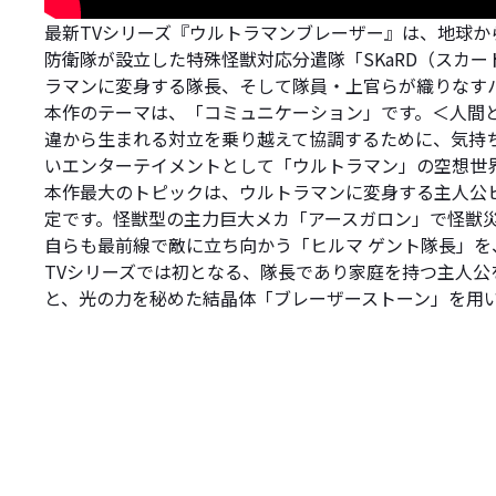
最新TVシリーズ『ウルトラマンブレーザー』は、地球か
防衛隊が設立した特殊怪獣対応分遣隊「SKaRD（スカ
ラマンに変身する隊長、そして隊員・上官らが織りなす
本作のテーマは、「コミュニケーション」です。＜人間
違から生まれる対立を乗り越えて協調するために、気持
いエンターテイメントとして「ウルトラマン」の空想世
本作最大のトピックは、ウルトラマンに変身する主人公
定です。怪獣型の主力巨大メカ「アースガロン」で怪獣災
自らも最前線で敵に立ち向かう「ヒルマ ゲント隊長」を
TVシリーズでは初となる、隊長であり家庭を持つ主人
と、光の力を秘めた結晶体「ブレーザーストーン」を用