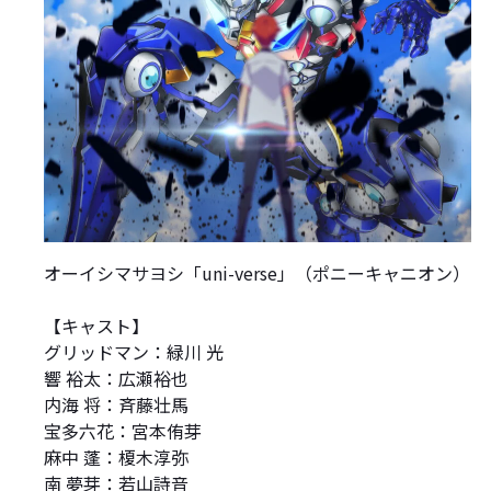
オーイシマサヨシ「uni-verse」（ポニーキャニオン）
【キャスト】
グリッドマン：緑川 光
響 裕太：広瀬裕也
内海 将：斉藤壮馬
宝多六花：宮本侑芽
麻中 蓬：榎木淳弥
南 夢芽：若山詩音