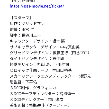
【前売券情報】
https://ssss-movie.net/ticket/
【スタッフ】
原作：グリッドマン
監督：雨宮 哲
脚本：長谷川圭一
キャラクターデザイン：坂本 勝
サブキャラクターデザイン：中村真由美
グリッドマンデザイン：後藤正行（円谷プロ）
ダイナゼノンデザイン：野中剛
怪獣デザイン：丸山 浩、西川伸司
ヒロイック作画チーフ 牟田口裕基
メカニックシークエンスディレクター 浅野元
助監督：下平佑一
３DCG制作：グラフィニカ
３DCGチーフディレクター：宮風慎一
３DCGディレクター：市川孝次
美術監督：権瓶岳斗（グーフィー）