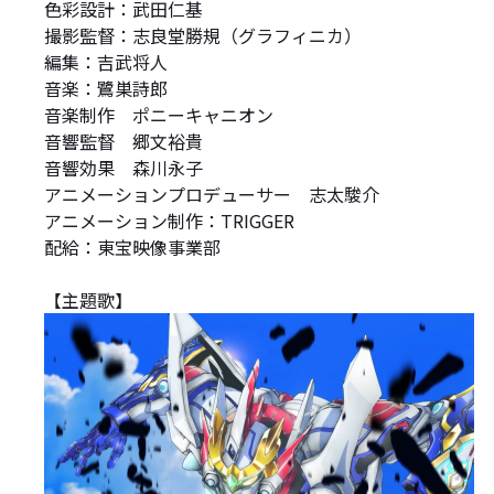
色彩設計：武田仁基
撮影監督：志良堂勝規（グラフィニカ）
編集：吉武将人
音楽：鷺巣詩郎
音楽制作 ポニーキャニオン
音響監督 郷文裕貴
音響効果 森川永子
アニメーションプロデューサー 志太駿介
アニメーション制作：TRIGGER
配給：東宝映像事業部
【主題歌】