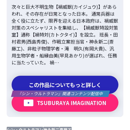
次々と巨大不明生物【禍威獣(カイジュウ)】があら
われ、その存在が日常となった日本。 通常兵器は
全く役に立たず、限界を迎える日本政府は、禍威獣
対策のスペシャリストを集結し、【禍威獣特設対策
室】通称【禍特対(カトクタイ)】を設立。 班長・田
村君男(西島秀俊)、作戦立案担当官・神永新二(斎
藤工)、非粒子物理学者・滝 明久(有岡大貴)、汎
用生物学者・船縁由美(早見あかり)が選ばれ、任務
に当たっていた。 禍…
この作品についてもっと詳しく
『シン・ウルトラマン』関連コンテンツ配信中
TSUBURAYA IMAGINATION
シン・ウルトラマン
神永新二
斎藤工