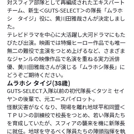
対スフィア部隊として再編成されたエキスパート
チーム、新生＜GUTS-SELECT＞の隊長「ムラホ
シ タイジ」役に、黄川田雅哉さんが決定しまし
た｡
テレビドラマを中心に大活躍し大河ドラマにもた
びたび出演。映画では特撮ヒーロー作品でも唯一
無二の難役で主演をつとめ上げるなど、さまざま
なジャンルの映像作品で名演を重ねる実力派俳
優、黄川田雅哉さんが演じる「ムラホシ隊長」に
どうぞご期待ください。
ムラホシ タイジ(38歳)
GUTS-SELECT入隊以前の初代隊長＜タツミ セイ
ヤ＞の後輩で、元エースパイロット。
怪獣災害がなくなり、現場を離れ地球平和同盟＜
ＴＰＵ＞の訓練校で校長をつとめ、若い隊員たち
を育成していたが、スフィアの襲来を機に新隊長
に就任。地球を守るべく隊員たちの陣頭指揮を執