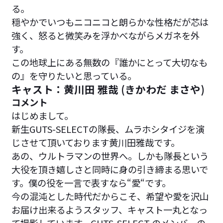
る。
穏やかでいつもニコニコと朗らかな性格だが芯は
強く、怒ると微笑みを浮かべながらメガネを外
す。
この地球上にある無数の『誰かにとって大切なも
の』を守りたいと思っている。
キャスト：黄川田 雅哉 (きかわだ まさや)
コメント
はじめまして。
新生GUTS-SELECTの隊長、ムラホシタイジを演
じさせて頂いております黄川田雅哉です。
あの、ウルトラマンの世界へ。しかも隊長という
大役を頂き嬉しさと同時に身の引き締まる思いで
す。僕の役を一言で表すなら“愛“です。
今の混沌とした時代だからこそ、希望や愛を沢山
お届け出来るようスタッフ、キャスト一丸となっ
て撮影しています。GUTS-SELECT のメンバーの