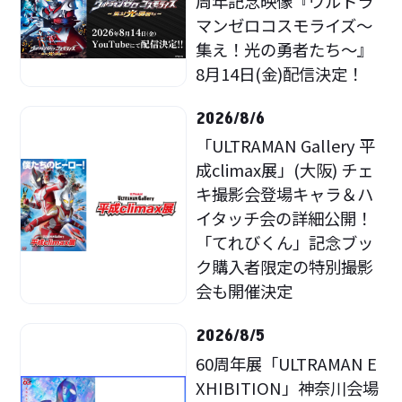
周年記念映像『ウルトラ
マンゼロコスモライズ～
集え！光の勇者たち～』
8月14日(金)配信決定！
2026/8/6
「ULTRAMAN Gallery 平
成climax展」(大阪) チェ
キ撮影会登場キャラ＆ハ
イタッチ会の詳細公開！
「てれびくん」記念ブッ
ク購入者限定の特別撮影
会も開催決定
2026/8/5
60周年展「ULTRAMAN E
XHIBITION」神奈川会場