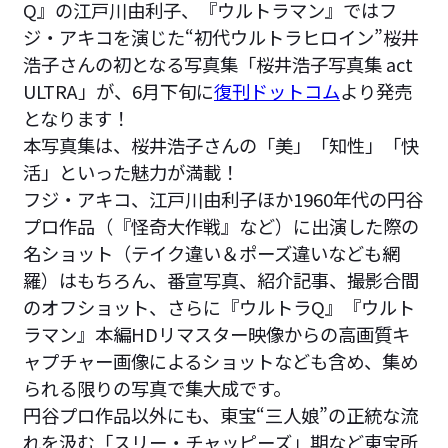
Q』の江戸川由利子、『ウルトラマン』ではフ
ジ・アキコを演じた“初代ウルトラヒロイン”桜井
浩子さんの初となる写真集「桜井浩子写真集 act
ULTRA」が、6月下旬に
復刊ドットコム
より発売
となります！
本写真集は、桜井浩子さんの「美」「知性」「快
活」といった魅力が満載！
フジ・アキコ、江戸川由利子ほか1960年代の円谷
プロ作品（『怪奇大作戦』など）に出演した際の
名ショット（テイク違い＆ポーズ違いなども網
羅）はもちろん、番宣写真、紹介記事、撮影合間
のオフショット、さらに『ウルトラQ』『ウルト
ラマン』本編HDリマスター映像からの高画質キ
ャプチャー画像によるショットなども含め、集め
られる限りの写真で集大成です。
円谷プロ作品以外にも、東宝“三人娘”の正統な流
れを汲む「スリー・チャッピーズ」期など東宝所