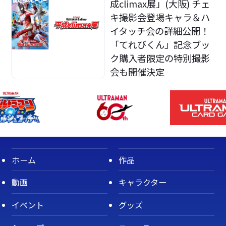
成climax展」(大阪) チェ
キ撮影会登場キャラ＆ハ
イタッチ会の詳細公開！
「てれびくん」記念ブッ
ク購入者限定の特別撮影
会も開催決定
ホーム
作品
動画
キャラクター
イベント
グッズ