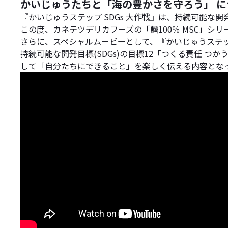
かいじゅうたちと「海の豊かさを守ろう」 に
『かいじゅうステップ SDGs 大作戦』は、持続可能な開
この度、カネテツデリカフーズの「鱈100％ MSC」シ
さらに、スペシャルムービーとして、『かいじゅうステッ
持続可能な開発目標(SDGs)の目標12「つくる責任 
して「自分たちにできること」を楽しく伝える内容とな