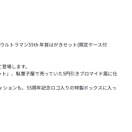
ルトラマン55th 年賀はがきセット(限定ケース付
て登場します。
ット」、駄菓子屋で売っていた5円引きブロマイド風に仕
ィションも、55周年記念ロゴ入りの特製ボックスに入っ