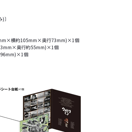
み)〕
m×横約105mm×奥行73mm)×1個
3mm×奥行約55mm)×1個
96mm)×1個