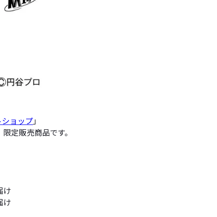
トショップ
」
」限定販売商品です。
届け
届け