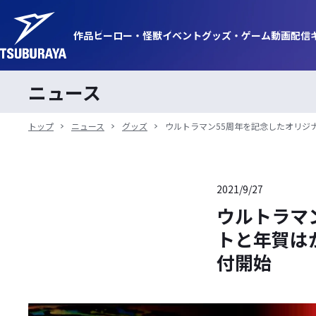
作品
ヒーロー・
怪獣
イベント
グッズ・
ゲーム
動画
配信
ニュース
トップ
ニュース
グッズ
ウルトラマン55周年を記念したオリジナ
2021/9/27
ウルトラマ
トと年賀はが
付開始