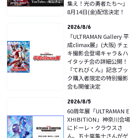
集え！光の勇者たち～』
8月14日(金)配信決定！
2026/8/6
「ULTRAMAN Gallery 平
成climax展」(大阪) チェ
キ撮影会登場キャラ＆ハ
イタッチ会の詳細公開！
「てれびくん」記念ブッ
ク購入者限定の特別撮影
会も開催決定
2026/8/5
60周年展「ULTRAMAN E
XHIBITION」神奈川会場
にドーレ・クラウスさ
ん、五十嵐隼士さんがゲ