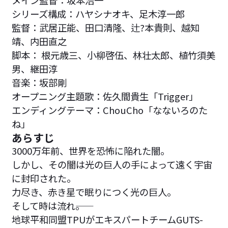
シリーズ構成：ハヤシナオキ、足木淳一郎
監督：武居正能、田口清隆、辻?本貴則、越知
靖、内田直之
脚本： 根元歳三、小柳啓伍、林壮太郎、植竹須美
男、継田淳
音楽：坂部剛
オープニング主題歌：佐久間貴生「Trigger」
エンディングテーマ：ChouCho「なないろのた
ね」
あらすじ
3000万年前、世界を恐怖に陥れた闇。
しかし、その闇は光の巨人の手によって遠く宇宙
に封印された。
力尽き、赤き星で眠りにつく光の巨人。
そして時は流れ――。
地球平和同盟TPUがエキスパートチームGUTS-