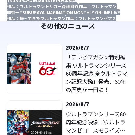
TSUBURAYA IMAGINATION
石黒英雄
作品：ウルトラマントリガー
斉藤麻衣
作品：ウルトラマン
関智一
TSUBURAYA IMAGINATION MONTHLY ONLINE LIVE
作品：帰ってきたウルトラマン
作品：ウルトラマンゼアス
その他のニュース
2026/8/7
「テレビマガジン特別編
集 ウルトラマンシリーズ
60周年記念 全ウルトラマ
ン記録大鑑」発売、60年
の歴史が一冊に！
2026/8/7
ウルトラマンシリーズ60
周年記念映像『ウルトラ
マンゼロコスモライズ～