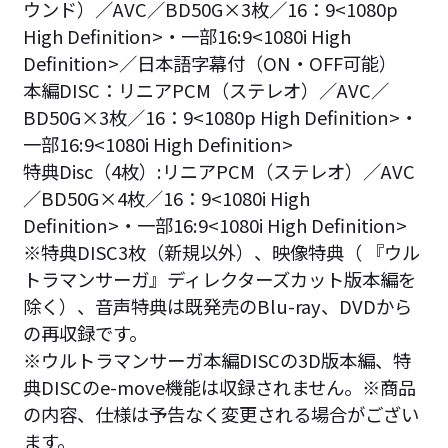
ウンド）／AVC／BD50G×3枚／16：9<1080p
High Definition>・一部16:9<1080i High
Definition>／日本語字幕付（ON・OFF可能）
本編DISC：リニアPCM（ステレオ）／AVC／
BD50G×3枚／16：9<1080p High Definition>・
一部16:9<1080i High Definition>
特典Disc（4枚）:リニアPCM（ステレオ）／AVC
／BD50G×4枚／16：9<1080i High
Definition>・一部16:9<1080i High Definition>
※特典DISC3枚（新規以外）、映像特典（ 『ウル
トラマンサーガ』ディレクターズカット版本編を
除く）、音声特典は既発売のBlu-ray、DVDから
の再収録です。
※ウルトラマンサーガ本編DISCの3D版本編、特
典DISCのe-move機能は収録されません。※商品
の内容、仕様は予告なく変更される場合がござい
ます。