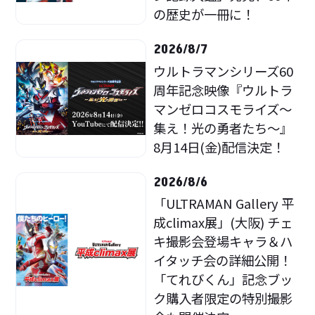
の歴史が一冊に！
2026/8/7
ウルトラマンシリーズ60
周年記念映像『ウルトラ
マンゼロコスモライズ～
集え！光の勇者たち～』
8月14日(金)配信決定！
2026/8/6
「ULTRAMAN Gallery 平
成climax展」(大阪) チェ
キ撮影会登場キャラ＆ハ
イタッチ会の詳細公開！
「てれびくん」記念ブッ
ク購入者限定の特別撮影