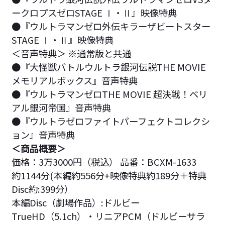
ークロプスゼロSTAGE Ⅰ・Ⅱ』映像特典
●『ウルトラマンゼロ外伝キラーザビートスター
STAGE Ⅰ・Ⅱ』映像特典
＜音声特典＞ ※通常版と共通
●『大怪獣バトルウルトラ銀河伝説THE MOVIE
メモリアルボックス』音声特典
●『ウルトラマンゼロTHE MOVIE 超決戦！ベリ
アル銀河帝国』音声特典
●『ウルトラゼロファイトパーフェクトコレクシ
ョン』音声特典
＜商品概要＞
価格：3万3000円（税込） 品番：BCXM-1633
約1144分(本編約556分+映像特典約189分＋特典
Disc約:399分）
本編Disc（劇場作品）:ドルビー
TrueHD（5.1ch）・リニアPCM（ドルビーサラ