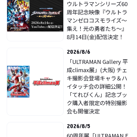
ウルトラマンシリーズ60
周年記念映像『ウルトラ
マンゼロコスモライズ～
集え！光の勇者たち～』
8月14日(金)配信決定！
2026/8/6
「ULTRAMAN Gallery 平
成climax展」(大阪) チェ
キ撮影会登場キャラ＆ハ
イタッチ会の詳細公開！
「てれびくん」記念ブッ
ク購入者限定の特別撮影
会も開催決定
2026/8/5
60周年展「ULTRAMAN E