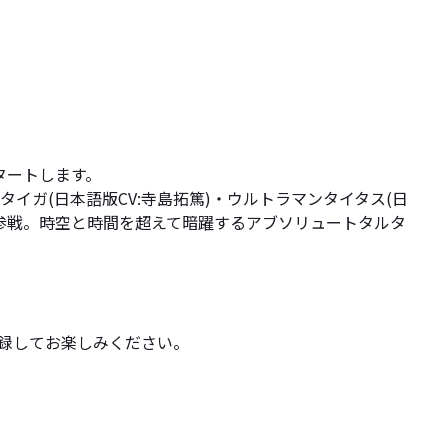
スタートします。
ガ(日本語版CV:寺島拓篤)・ウルトラマンタイタス(日
祐)も参戦。時空と時間を超えて暗躍するアブソリュートタルタ
登録してお楽しみください。