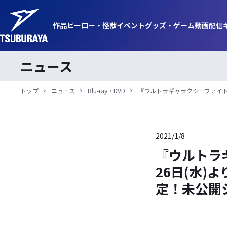
作品
ヒーロー・
怪獣
イベント
グッズ・
ゲーム
動画
配信
ニュース
トップ
ニュース
Blu-ray・DVD
『ウルトラギャラクシーファイト 
2021/1/8
『ウルトラギ
26日(水)よ
定！未公開