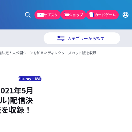
サブスク
ショップ
カードゲーム
カテゴリーから探す
セル)配信決定！未公開シーンを加えたディレクターズカット版を収録！
Blu-ray・DVD
21年5月
セル)配信決
版を収録！