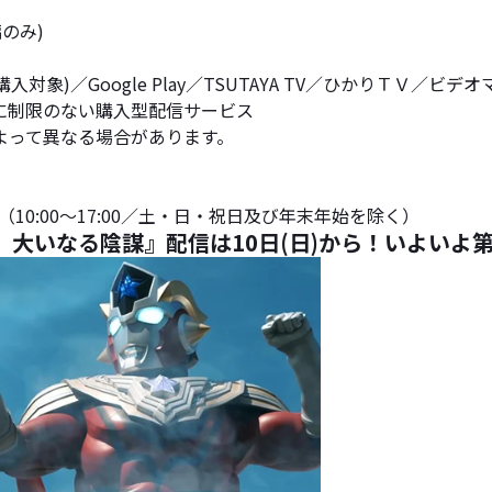
のみ)
・購入対象)／Google Play／TSUTAYA TV／ひかりＴＶ／ビデオ
・視聴回数に制限のない購入型配信サービス
よって異なる場合があります。
82（10:00～17:00／土・日・祝日及び年末年始を除く）
大いなる陰謀』配信は10日(日)から！いよいよ