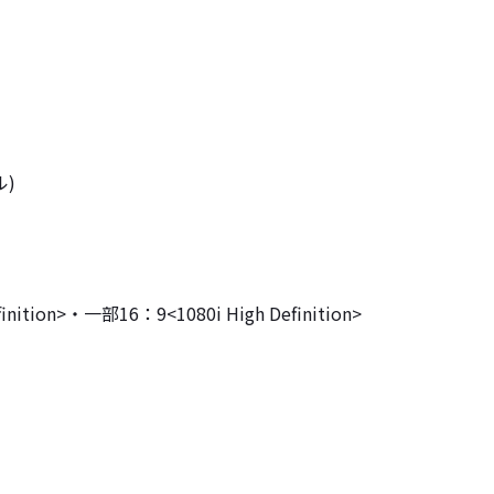
)
>・一部16：9<1080i High Definition>