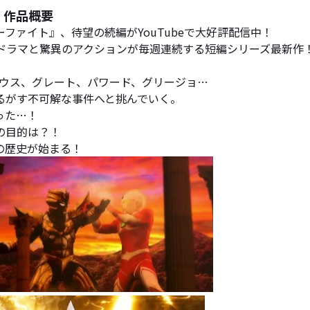
』作品概要
ファイト』、待望の続編がYouTubeで大好評配信中！
ドラマと驚異のアクションが毎週連続する短編シリーズ最新作
ビウス、グレート、パワード、グリージョ…
るがす不可解な事件へと挑んでいく。
った…！
の目的は？！
の歴史が始まる！