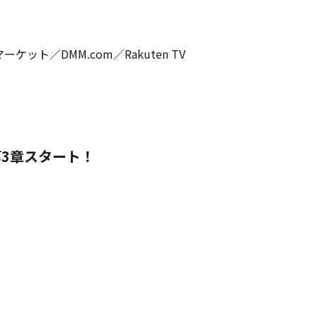
マーケット／DMM.com／Rakuten TV
第3章スタート！