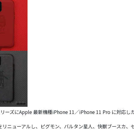
ズにApple 最新機種iPhone 11／iPhone 11 Pro に
をリニューアルし、ピグモン、バルタン星人、快獣ブースカ、