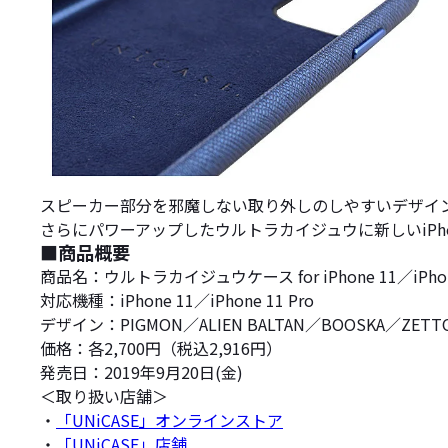
スピーカー部分を邪魔しない取り外しのしやすいデザイ
さらにパワーアップしたウルトラカイジュウに新しいiPhone1
■商品概要
商品名：ウルトラカイジュウケース for iPhone 11／iPhone
対応機種：iPhone 11／iPhone 11 Pro
デザイン：PIGMON／ALIEN BALTAN／BOOSKA／ZETT
価格：各2,700円（税込2,916円）
発売日：2019年9月20日(金)
＜取り扱い店舗＞
・
「UNiCASE」オンラインストア
・
「UNiCASE」店舗