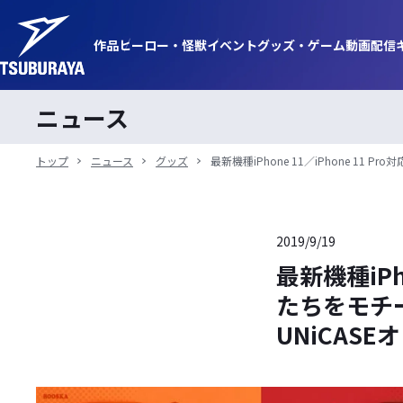
作品
ヒーロー・
怪獣
イベント
グッズ・
ゲーム
動画
配信
ニュース
トップ
ニュース
グッズ
最新機種iPhone 11／iPhone 
2019/9/19
最新機種iPh
たちをモチ
UNiCAS